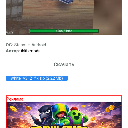
ОС:
Steam + Android
Автор:
iblitzmods
Скачать
white_v3_2_fix.zip (2.22 Mb)
Реклама