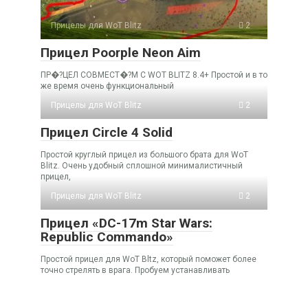
Прицелы для WoT Blitz
2
Прицел Poorple Neon Aim
ПР�?ЦЕЛ СОВМЕСТ�?М С WOT BLITZ 8.4+ Простой и в то
же время очень функциональный
Прицелы для WoT Blitz
2
Прицел Circle 4 Solid
Простой круглый прицел из большого брата для WoT
Blitz. Очень удобный сплошной минималистичный
прицел,
Прицелы для WoT Blitz
2
Прицел «DC-17m Star Wars:
Republic Commando»
Простой прицел для WoT Bltz, который поможет более
точно стрелять в врага. Пробуем устанавливать