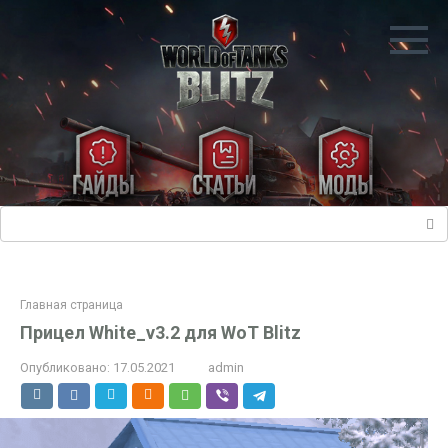
Перейти
к
контенту
Поиск:
Главная страница
Прицел White_v3.2 для WoT Blitz
Опубликовано:
17.05.2021
admin