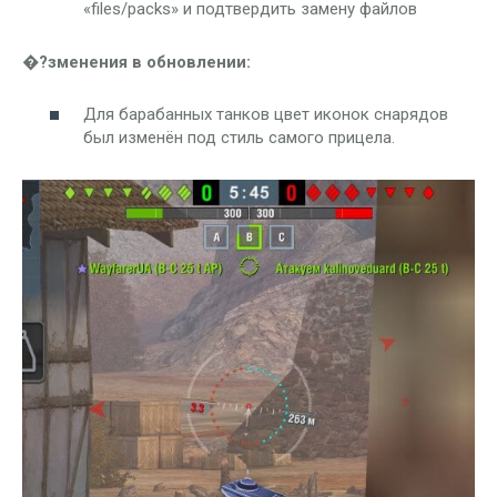
«files/packs» и подтвердить замену файлов
�?зменения в обновлении:
Для барабанных танков цвет иконок снарядов
был изменён под стиль самого прицела.