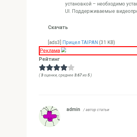
установкой – необходимо устан
UI. Поддерживаемые видеопроц
Скачать
[ads3]
Прицел TAIPAN
(31 KB)
Реклама
Рейтинг
(
3
оценки, среднее
3.67
из
5
)
admin
/ автор статьи