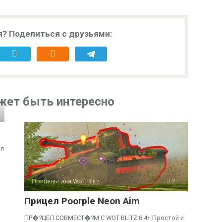
я? Поделиться с друзьями:
жет быть интересно
ля
Прицелы для WoT Blitz
2
Прицел Poorple Neon Aim
ПР�?ЦЕЛ СОВМЕСТ�?М С WOT BLITZ 8.4+ Простой и