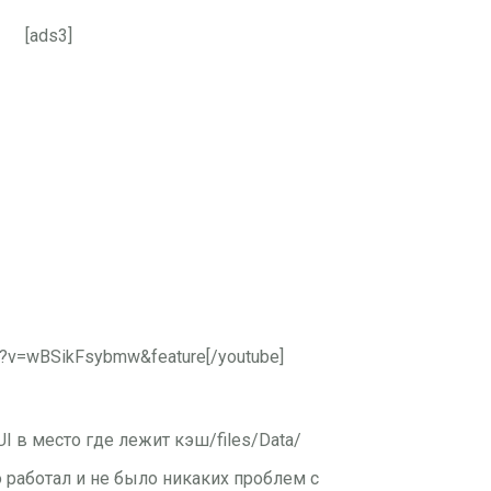
[ads3]
h?v=wBSikFsybmw&feature[/youtube]
UI в место где лежит кэш/files/Data/
 работал и не было никаких проблем с