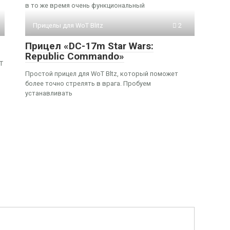
в то же время очень функциональный
Прицелы для WoT Blitz
2
Прицел «DC-17m Star Wars:
Republic Commando»
T
Простой прицел для WoT Bltz, который поможет
более точно стрелять в врага. Пробуем
устанавливать