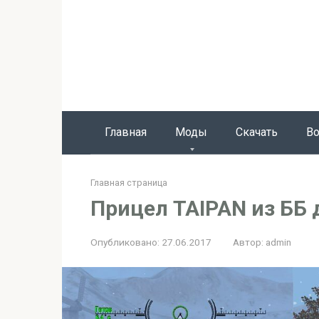
Перейти
к
контенту
Главная
Моды
Скачать
Во
Главная страница
Прицел TAIPAN из ББ д
Опубликовано:
27.06.2017
Автор:
admin