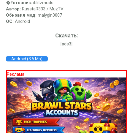
�?сточник:
iblitzmods
Автор:
RusstaR333 / MuzTV
Обновил мод:
malygin3007
ОС:
Android
Скачать:
[ads3]
Android (3.5 Mb)
Реклама