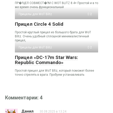
ПР�?ЦЕЛ СОВМЕСТ�?М С WOT BLITZ 8.4+ Простой и в то
же время очень функциональный
Прицелы для WoT Blitz
2
Прицел Circle 4 Solid
Простой круглый прицел из большого брата для WoT
Blitz. Очень удобный сплошной минималистичный
прицел,
Прицелы для WoT Blitz
2
Прицел «DC-17m Star Wars:
Republic Commando»
Простой прицел для WoT Bltz, который поможет более
точно стрелять в врага. Пробуем устанавливать
Комментарии: 4
Данил
30.08.2025 в 13:24