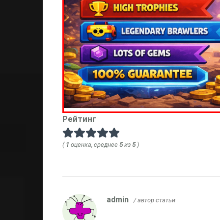
Рейтинг
(
1
оценка, среднее
5
из
5
)
admin
/ автор статьи