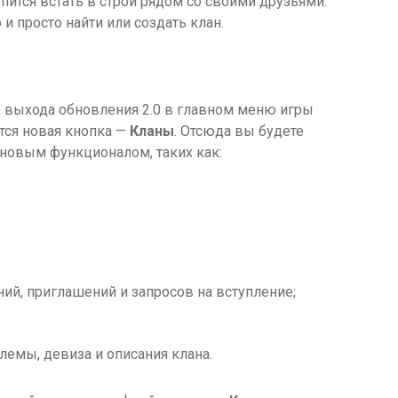
рпится встать в строй рядом со своими друзьями.
и просто найти или создать клан.
 выхода обновления 2.0 в главном меню игры
тся новая кнопка —
Кланы
. Отсюда вы будете
ановым функционалом, таких как:
й, приглашений и запросов на вступление;
лемы, девиза и описания клана.