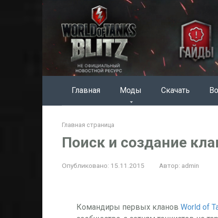
Перейти
к
контенту
Главная
Моды
Скачать
Во
Главная страница
Поиск и создание кла
Опубликовано:
15.11.2015
Автор:
admin
Командиры первых кланов
World of T