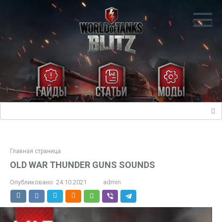
Перейти
к
контенту
Поиск:
Главная страница
OLD WAR THUNDER GUNS SOUNDS
Опубликовано:
24.10.2021
admin