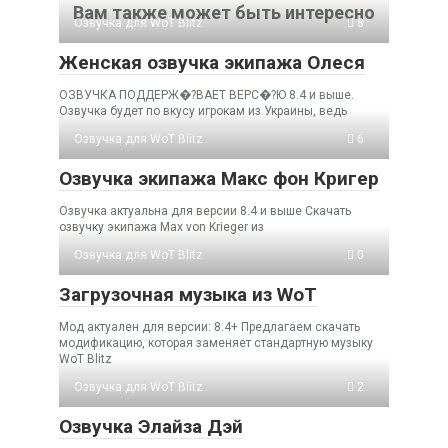
Вам также может быть интересно
Озвучка для WoT Blitz
8
Женская озвучка экипажа Олеся
ОЗВУЧКА ПОДДЕРЖ�?ВАЕТ ВЕРС�?Ю 8.4 и выше.
Озвучка будет по вкусу игрокам из Украины, ведь
Озвучка для WoT Blitz
6
Озвучка экипажа Макс фон Кригер
Озвучка актуальна для версии 8.4 и выше Скачать
озвучку экипажа Max von Krieger из
Озвучка для WoT Blitz
0
Загрузочная музыка из WoT
Мод актуален для версии: 8.4+ Предлагаем скачать
модификацию, которая заменяет стандартную музыку
WoT Blitz
Озвучка для WoT Blitz
2
Озвучка Элайза Дэй