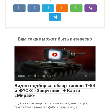
Вам также может быть интересно
Видео World of Tanks Blitz
0
Видео подборка: обзор танков Т-54
и �?С-3 «Защитник» + Карта
«Мираж»
Подборка фан-видео в который вы увидите обзоры
танков Т-54 и тяжелого �?С-3 «Защитник», а