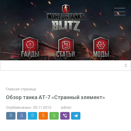
Перейти
к
контенту
Поиск:
Главная страница
Обзор танка АТ-7 «Странный элемент»
Опубликовано:
05.11.2015
admin