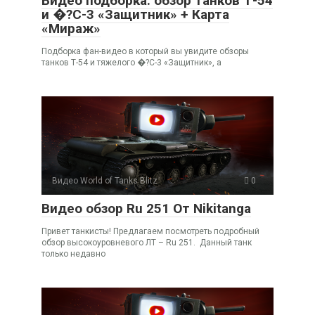
Видео подборка: обзор танков Т-54
и �?С-3 «Защитник» + Карта
«Мираж»
Подборка фан-видео в который вы увидите обзоры
танков Т-54 и тяжелого �?С-3 «Защитник», а
Видео World of Tanks Blitz
0
Видео обзор Ru 251 От Nikitanga
Привет танкисты! Предлагаем посмотреть подробный
обзор высокоуровневого ЛТ – Ru 251. Данный танк
только недавно