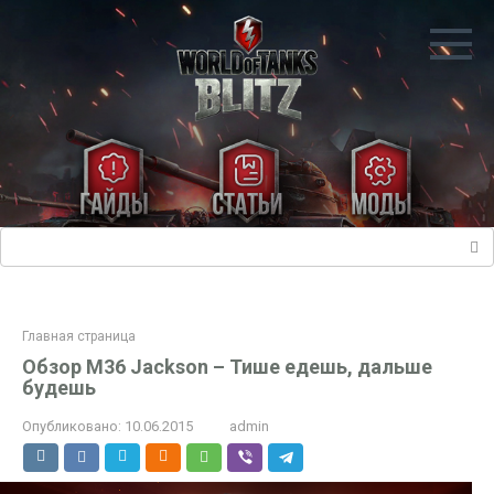
Перейти
к
контенту
Поиск:
Главная страница
Обзор M36 Jackson – Тише едешь, дальше
будешь
Опубликовано:
10.06.2015
admin