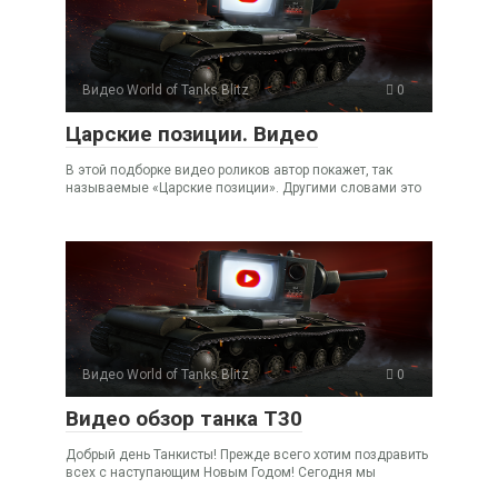
Видео World of Tanks Blitz
0
Царские позиции. Видео
В этой подборке видео роликов автор покажет, так
называемые «Царские позиции». Другими словами это
Видео World of Tanks Blitz
0
Видео обзор танка Т30
Добрый день Танкисты! Прежде всего хотим поздравить
всех с наступающим Новым Годом! Сегодня мы