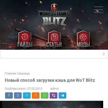
Перейти
к
контенту
Поиск:
Главная страница
Новый способ загрузки кэша для WoT Blitz
Опубликовано:
07.02.2015
admin