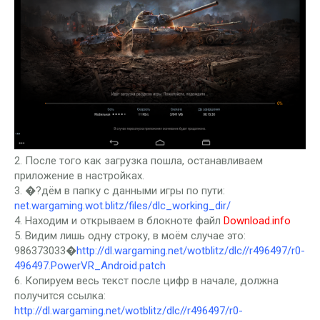
2. После того как загрузка пошла, останавливаем
приложение в настройках.
3. �?дём в папку с данными игры по пути:
net.wargaming.wot.blitz/files/dlc_working_dir/
4. Находим и открываем в блокноте файл
Download.info
5. Видим лишь одну строку, в моём случае это:
986373033�
http://dl.wargaming.net/wotblitz/dlc//r496497/r0-
496497.PowerVR_Android.patch
6. Копируем весь текст после цифр в начале, должна
получится ссылка:
http://dl.wargaming.net/wotblitz/dlc//r496497/r0-