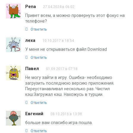
Pena
27.04.2024 в 06:02
Привет всем, а можно провернуть этот фокус на
телефоне?
Ответить
леха
10.10.2017 в 18:54
У меня не открываеться файл Download
Ответить
Павел
01.09.2017 в 07:18
Не могу зайти в игру. Ошибка- необходимо
загрузить последнюю версию приложения.
Переустанавливал несколько раз. Чистил
кэш.Загружал кэш. Нахожусь в турции.
Ответить
Евгений
08.10.2016 в 13:38
больше вам спасибо.игра пошла.
Ответить