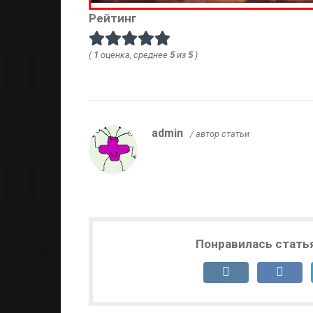
Рейтинг
(
1
оценка, среднее
5
из
5
)
admin
/ автор статьи
Понравилась стать