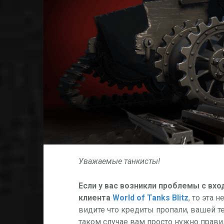
Уважаемые танкисты!
Если у вас возникли проблемы с вхо
клиента
World of Tanks Blitz
, то эта 
видите что кредиты пропали, вашей тех
таком случае вам просто нужно прави