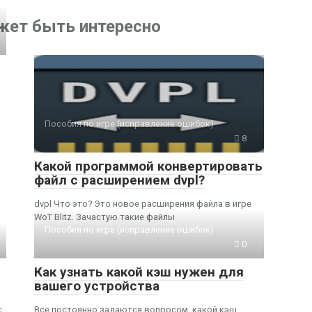
жет быть интересно
Пособия по игре (исправление ошибок)
8
Какой программой конвертировать
файл с расширением dvpl?
dvpl Что это? Это новое расширения файла в игре
WoT Blitz. Зачастую такие файлы
Пособия по игре (исправление ошибок)
0
Как узнать какой кэш нужен для
вашего устройства
с
Все постоянно задаются вопросом, какой кэш