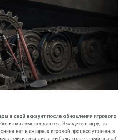
дом в свой аккаунт после обновления игрового
небольшая заметка для вас. Заходите в игру, но
нике нет в ангаре, а игровой процесс утрачен, в
льно зайти на сервер, выбрав корректный способ