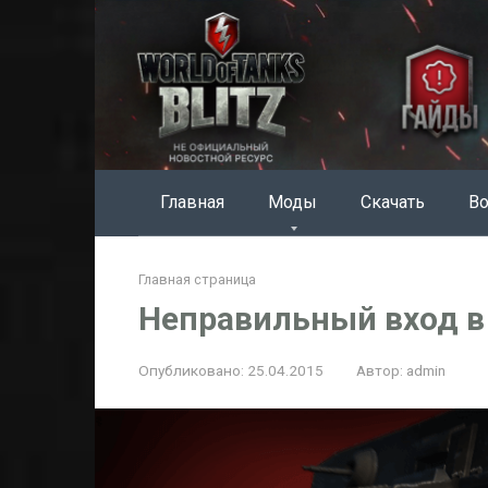
Перейти
к
контенту
Главная
Моды
Скачать
Во
Главная страница
Неправильный вход в
Опубликовано:
25.04.2015
Автор:
admin