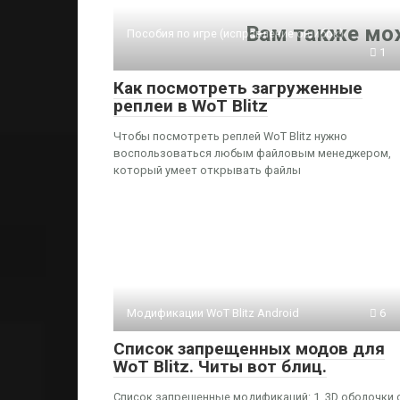
Вам также мо
Пособия по игре (исправление ошибок)
1
Как посмотреть загруженные
реплеи в WoT Blitz
Чтобы посмотреть реплей WoT Blitz нужно
воспользоваться любым файловым менеджером,
который умеет открывать файлы
Модификации WoT Blitz Android
6
Список запрещенных модов для
WoT Blitz. Читы вот блиц.
Список запрещенные модификаций: 1. 3D оболочки 