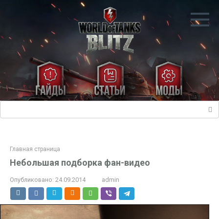
Перейти
к
контенту
Поиск:
Главная страница
Небольшая подборка фан-видео
Опубликовано:
24.09.2014
admin