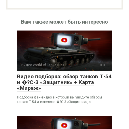
Вам также может быть интересно
Видео World of Tanks Blitz
0
Видео подборка: обзор танков Т-54
и �?С-3 «Защитник» + Карта
«Мираж»
Подборка фан-видео в который вы увидите обзоры
танков Т-54 и тяжелого �?С-3 «Защитник», а