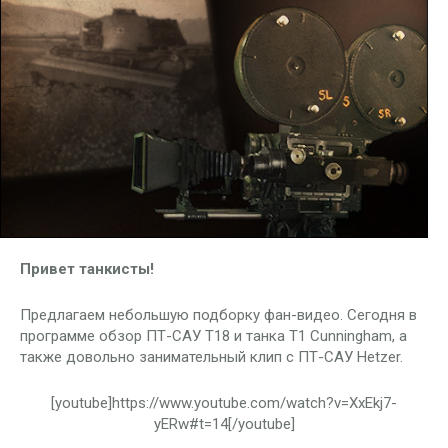
Привет танкисты!
Предлагаем небольшую подборку фан-видео. Сегодня в
программе обзор ПТ-САУ T18 и танка T1 Cunningham, а
также довольно занимательный клип с ПТ-САУ Hetzer.
[youtube]https://www.youtube.com/watch?v=XxEkj7-
yERw#t=14[/youtube]