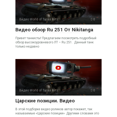
Видео World of Tanks Blitz
0
Видео обзор Ru 251 От Nikitanga
Привет танкисты! Предлагаем посмотреть подробный
обзор высокоуровневого ЛТ – Ru 251. Данный танк
только недавно
Видео World of Tanks Blitz
0
Царские позиции. Видео
В этой подборке видео роликов автор покажет, так
называемые «Царские позиции». Другими словами это