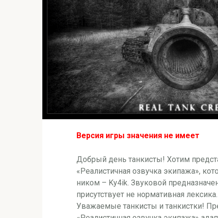
Версия игры значения не имеет
Добрый день танкисты! Хотим предс
«Реалистичная озвучка экипажа», ко
ником – Ky4ik. Звуковой предназначен
присутствует не нормативная лексика.
Уважаемые танкисты и танкистки! 
«Реалистичная озвучка экипажа» адап