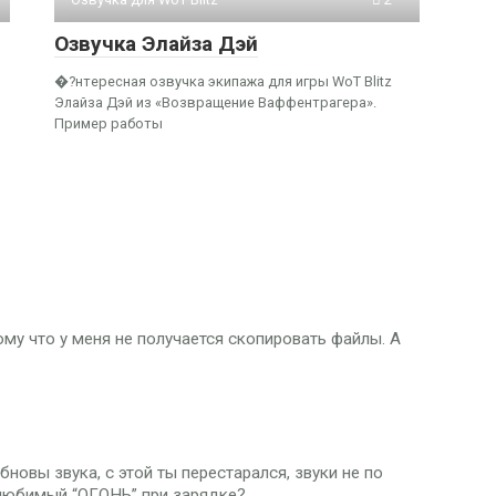
Озвучка Элайза Дэй
�?нтересная озвучка экипажа для игры WoT Blitz
Элайза Дэй из «Возвращение Ваффентрагера».
Пример работы
ому что у меня не получается скопировать файлы. А
бновы звука, с этой ты перестарался, звуки не по
й любимый “ОГОНЬ” при зарядке?