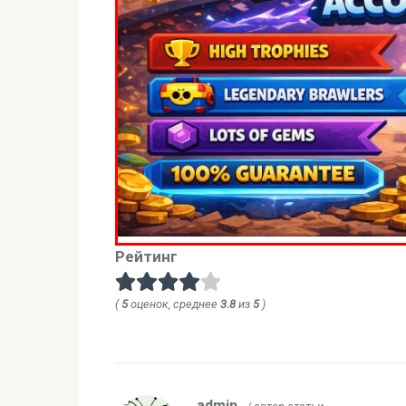
Рейтинг
(
5
оценок, среднее
3.8
из
5
)
admin