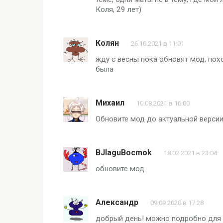
Коля, 29 лет)
Колян
26.10.2021 в 11:01
жду с весны пока обновят мод, пох
была
Михаил
10.08.2021 в 16:00
Обновите мод до актуальной версии
BJIaguBocmok
18.02.2021 в 23:04
обновите мод
Александр
09.09.2020 в 17:28
добрый день! можно подробно для 