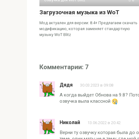
Загрузочная музыка из WoT
Мод актуален для версии: 8.4+ Предлагаем скачать
модификацию, которая заменяет стандартную
музыку WoT Blitz
Комментарии: 7
Дядя
30.03.2023 в 09:08
А когда выйдет Обнова на 9.8? Пот
озвучка выла классной
Николай
13.06.2022 в 20:42
Верни ту озвучку которая была до о
теме, одни маты не в тему, где мо