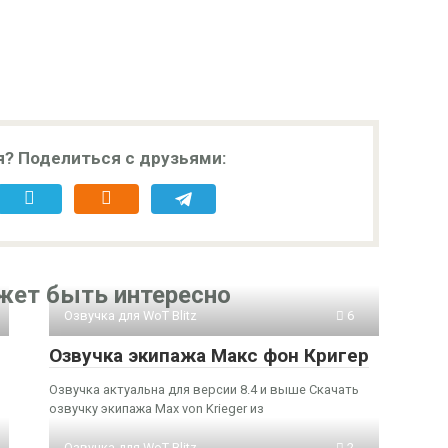
я? Поделиться с друзьями:
жет быть интересно
Озвучка для WoT Blitz
6
Озвучка экипажа Макс фон Кригер
Озвучка актуальна для версии 8.4 и выше Скачать
озвучку экипажа Max von Krieger из
Озвучка для WoT Blitz
2