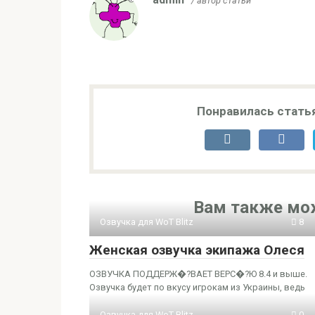
/ автор статьи
Понравилась стать
Вам также мо
Озвучка для WoT Blitz
8
Женская озвучка экипажа Олеся
ОЗВУЧКА ПОДДЕРЖ�?ВАЕТ ВЕРС�?Ю 8.4 и выше.
Озвучка будет по вкусу игрокам из Украины, ведь
Озвучка для WoT Blitz
0