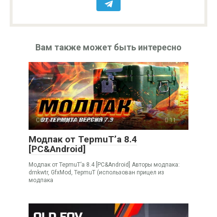
Вам также может быть интересно
Cборки модов (ModPack)
11
Модпак от TepmuT’a 8.4
[PC&Android]
Модпак от TepmuT’a 8.4 [PC&Android] Авторы модпака:
drnkwtr, GfxMod, TepmuT (использован прицел из
модпака