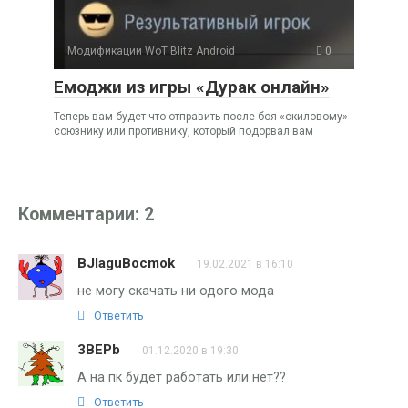
Модификации WoT Blitz Android
0
Емоджи из игры «Дурак онлайн»
Теперь вам будет что отправить после боя «скиловому»
союзнику или противнику, который подорвал вам
Комментарии: 2
BJIaguBocmok
19.02.2021 в 16:10
не могу скачать ни одого мода
Ответить
3BEPb
01.12.2020 в 19:30
А на пк будет работать или нет??
Ответить