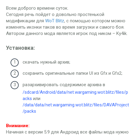
Всем доброго времени суток.
Сегодня речь пойдет о довольно простенькой
модификации для
WoT Blitz
, с помощью котором можно
изменять иконки таков во время загрузки и самого боя.
Автором данного мода является игрок под ником – Ky4ik.
Установка:
скачать нужный архив;
сохранить оригинальные папки UI из Gfx и Gfx2;
разархивировать содержимое архива в
/sdcard/Android/data/net.wargaming.wot.blitz/files/p
acks
или
/data/data/net.wargaming.wot.blitz/files/DAVAProject
/packs
Внимание:
Начиная с версии 5.9 для Андроид все файлы мода нужно