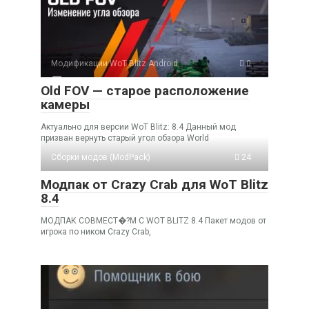
Модификации WoT Blitz Android
0
Old FOV — старое расположение
камеры
Актуально для версии WoT Blitz: 8.4 Данный мод
призван вернуть старый угол обзора World
Cборки модов (ModPack)
24
Модпак от Crazy Crab для WoT Blitz
8.4
МОДПАК СОВМЕСТ�?М С WOT BLITZ 8.4 Пакет модов от
игрока по ником Crazy Crab,