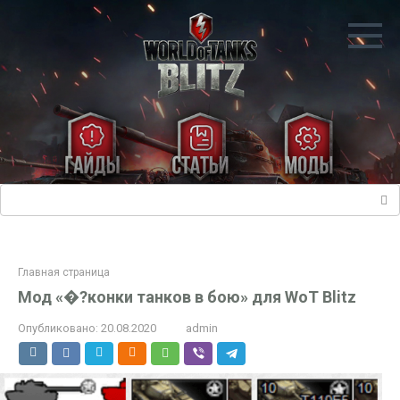
Перейти
к
контенту
Поиск:
Главная страница
Мод «�?конки танков в бою» для WoT Blitz
Опубликовано:
20.08.2020
admin