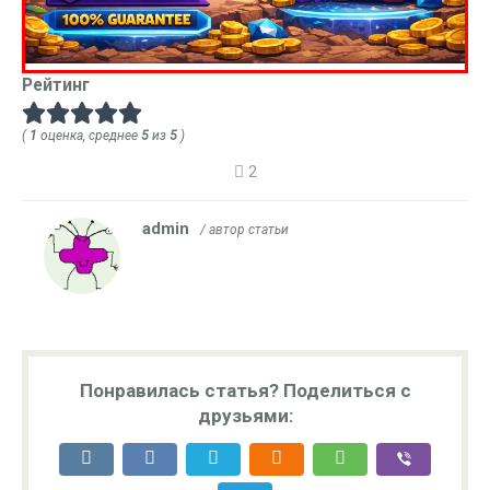
Рейтинг
(
1
оценка, среднее
5
из
5
)
2
admin
/ автор статьи
Понравилась статья? Поделиться с
друзьями: