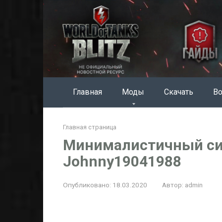
Перейти
к
контенту
Главная
Моды
Скачать
Во
Главная страница
Минималистичный си
Johnny19041988
Опубликовано:
18.03.2020
Автор:
admin