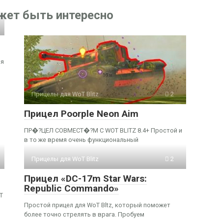
жет быть интересно
ля
Прицелы для WoT Blitz
2
Прицел Poorple Neon Aim
ПР�?ЦЕЛ СОВМЕСТ�?М С WOT BLITZ 8.4+ Простой и
в то же время очень функциональный
Прицелы для WoT Blitz
2
Прицел «DC-17m Star Wars:
Republic Commando»
T
Простой прицел для WoT Bltz, который поможет
более точно стрелять в врага. Пробуем