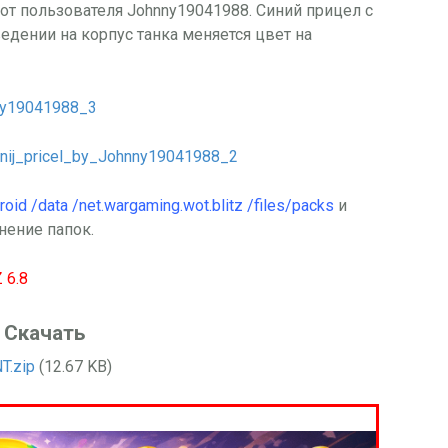
 от пользователя Johnny19041988. Синий прицел с
дении на корпус танка меняется цвет на
roid /data /net.wargaming.wot.blitz /files/packs
и
нение папок.
6.8
Скачать
T.zip
(12.67 KB)