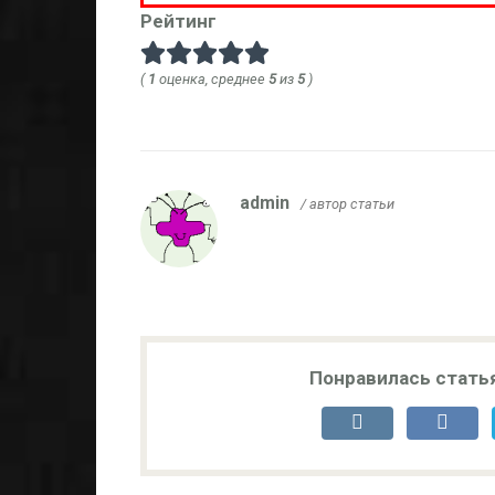
Рейтинг
(
1
оценка, среднее
5
из
5
)
admin
/ автор статьи
Понравилась стать