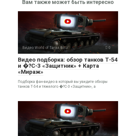
Вам также может быть интересно
Видео World of Tanks Blitz
0
Видео подборка: обзор танков Т-54
и �?С-3 «Защитник» + Карта
«Мираж»
Подборка фан-видео в который вы увидите обзоры
танков Т-54 и тяжелого �?С-3 «Защитник», а