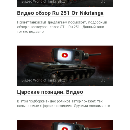
Видео World of Tanks Blitz
0
Видео обзор Ru 251 От Nikitanga
Привет танкисты! Предлагаем посмотреть подробный
обзор высокоуровневого ЛТ – Ru 251. Данный танк
только недавно
Видео World of Tanks Blitz
0
Царские позиции. Видео
В этой подборке видео роликов автор покажет, так
называемые «Царские позиции». Другими словами это