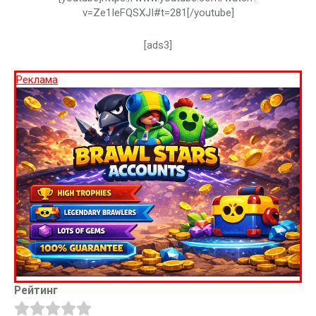
v=Ze1IeFQSXJI#t=281[/youtube]
[ads3]
Реклама
Рейтинг