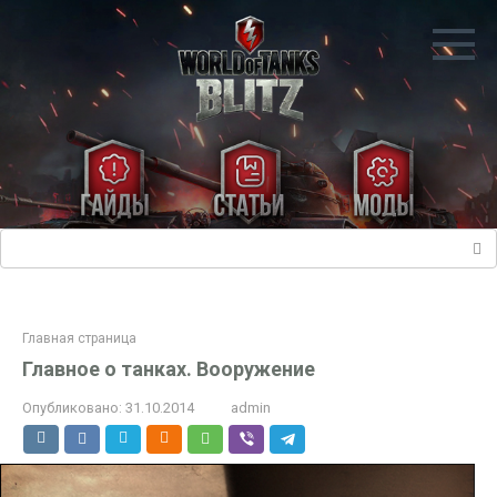
Перейти
к
контенту
Поиск:
Главная страница
Главное о танках. Вооружение
Опубликовано:
31.10.2014
admin