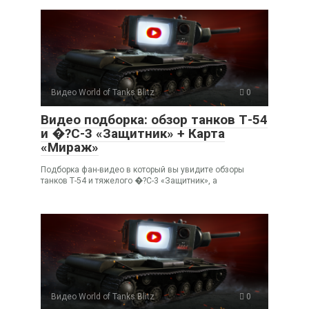
Видео World of Tanks Blitz
0
Видео подборка: обзор танков Т-54
и �?С-3 «Защитник» + Карта
«Мираж»
Подборка фан-видео в который вы увидите обзоры
танков Т-54 и тяжелого �?С-3 «Защитник», а
Видео World of Tanks Blitz
0