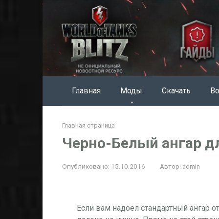
Перейти
к
контенту
Главная
Моды
Скачать
Во
Главная страница
Черно-Белый ангар дл
Опубликовано:
15.10.2016
Автор:
admin
Если вам надоел стандартный ангар от