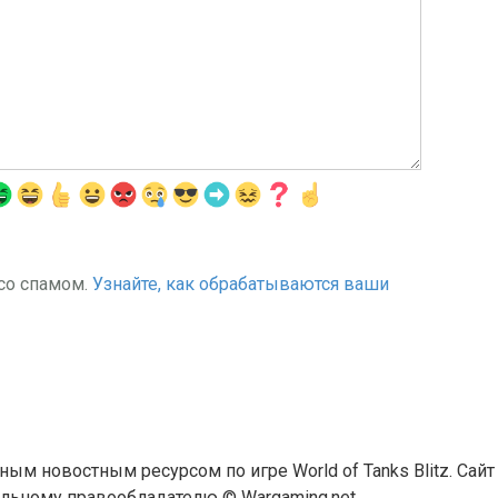
 со спамом.
Узнайте, как обрабатываются ваши
льным новостным ресурсом по игре World of Tanks Blitz. Сай
ьному правообладателю © Wargaming.net