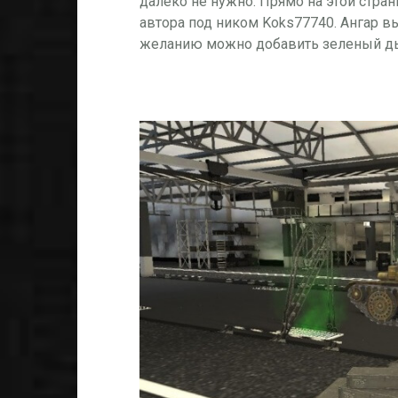
далеко не нужно. Прямо на этой стра
автора под ником Koks77740. Ангар в
желанию можно добавить зеленый дым