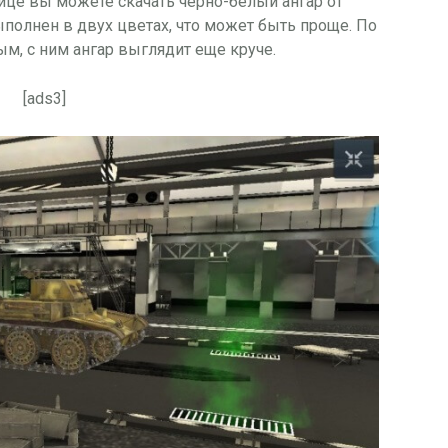
нице вы можете скачать черно-белый ангар от
ыполнен в двух цветах, что может быть проще. По
, с ним ангар выглядит еще круче.
[ads3]