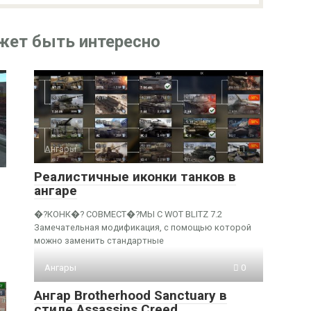
жет быть интересно
Ангары
11
Реалистичные иконки танков в
ангаре
�?КОНК�? СОВМЕСТ�?МЫ С WOT BLITZ 7.2
Замечательная модификация, с помощью которой
можно заменить стандартные
Ангары
0
Ангар Brotherhood Sanctuary в
стиле Assassins Creed