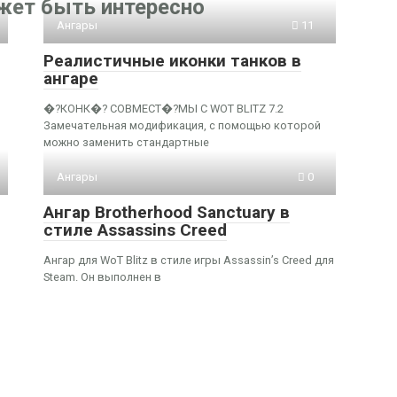
жет быть интересно
Ангары
11
Реалистичные иконки танков в
ангаре
�?КОНК�? СОВМЕСТ�?МЫ С WOT BLITZ 7.2
Замечательная модификация, с помощью которой
можно заменить стандартные
Ангары
0
Ангар Brotherhood Sanctuary в
стиле Assassins Creed
Ангар для WoT Blitz в стиле игры Assassin’s Creed для
Steam. Он выполнен в