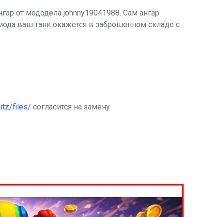
гар от мододела johnny19041988. Сам ангар
мода ваш танк окажется в заброшенном складе с
itz/files/
согласится на замену