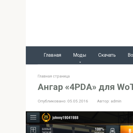
Перейти
к
контенту
Главная
Моды
Скачать
Во
Главная страница
Ангар «4PDA» для WoT 
Опубликовано:
05.05.2016
Автор:
admin