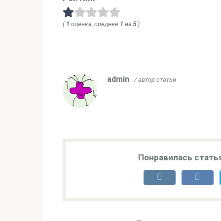
(
1
оценка, среднее
1
из
5
)
admin
/ автор статьи
Понравилась стать