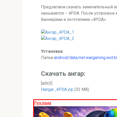
Предлагаем скачать замечательный ан
называется – 4PDA. После установки 
баннерами и логотипами «4PDA».
Установка:
Папка
android/data/net.wargaming.wot.bl
Скачать ангар:
[ads3]
Hangar_4PDA.zip
(32 МВ)
Реклама