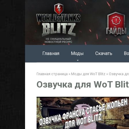
Перейти
к
контенту
Главная
Моды
Скачать
Во
Главная страница
»
Моды для WoT Blitz
»
Озвучка для
Озвучка для WoT Blit