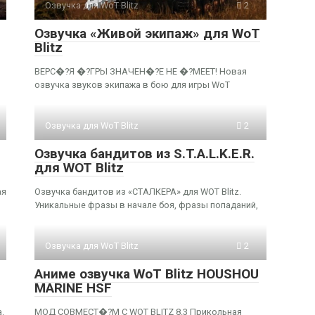
Озвучка для WoT Blitz
2
Озвучка «Живой экипаж» для WoT
Blitz
ВЕРС�?Я �?ГРЫ ЗНАЧЕН�?Е НЕ �?МЕЕТ! Новая
озвучка звуков экипажа в бою для игры WoT
Озвучка для WoT Blitz
2
Озвучка бандитов из S.T.A.L.K.E.R.
для WOT Blitz
ая
Озвучка бандитов из «СТАЛКЕРА» для WOT Blitz.
Уникальные фразы в начале боя, фразы попаданий,
Озвучка для WoT Blitz
2
Аниме озвучка WoT Blitz HOUSHOU
MARINE HSF
.
МОД СОВМЕСТ�?М С WOT BLITZ 8.3 Прикольная