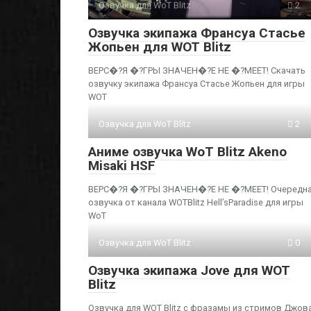
Озвучка для WoT Blitz
2
Озвучка экипажа Франсуа Стасье
Жопьен для WOT Blitz
ВЕРС�?Я �?ГРЫ ЗНАЧЕН�?Е НЕ �?МЕЕТ! Скачать
озвучку экипажа Франсуа Стасье Жопьен для игры
WOT
Озвучка для WoT Blitz
2
Аниме озвучка WoT Blitz Akeno
Misaki HSF
ВЕРС�?Я �?ГРЫ ЗНАЧЕН�?Е НЕ �?МЕЕТ! Очередн
озвучка от канала WOTBlitz Hell’sParadise для игры
WoT
Озвучка для WoT Blitz
0
Озвучка экипажа Jove для WOT
Blitz
Озвучка для WOT Blitz с фразамы из стримов Джова