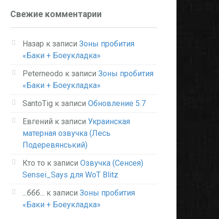
Свежие комментарии
Назар
к записи
Зоны пробития
«Баки + Боеукладка»
Peterneodo
к записи
Зоны пробития
«Баки + Боеукладка»
SantoTig
к записи
Обновление 5.7
Евгений
к записи
Украинская
матерная озвучка (Лесь
Подеревянський)
Кто то
к записи
Озвучка (Сенсея)
Sensei_Says для WoT Blitz
...ббб...
к записи
Зоны пробития
«Баки + Боеукладка»