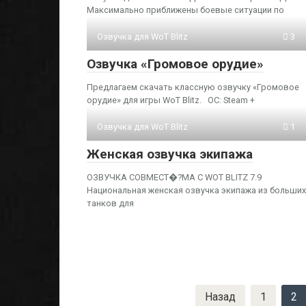
Максимально приближены боевые ситуации по
Озвучка для WoT Blitz
3
Озвучка «Громовое орудие»
Предлагаем скачать классную озвучку «Громовое
орудие» для игры WoT Blitz. ОС: Steam +
Озвучка для WoT Blitz
1
Женская озвучка экипажа
ОЗВУЧКА СОВМЕСТ�?МА С WOT BLITZ 7.9
Национальная женская озвучка экипажа из больших
танков для
Пагинация
Назад
1
2