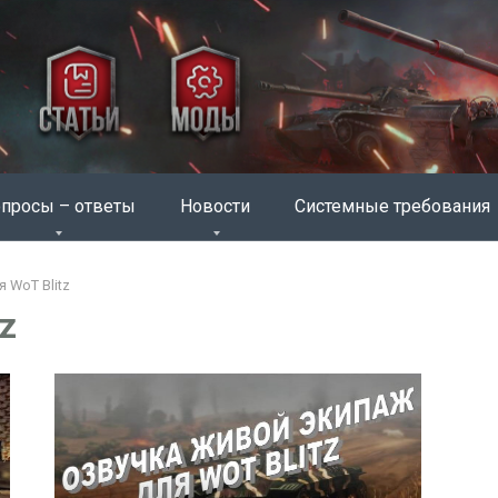
просы – ответы
Новости
Системные требования
 WoT Blitz
z