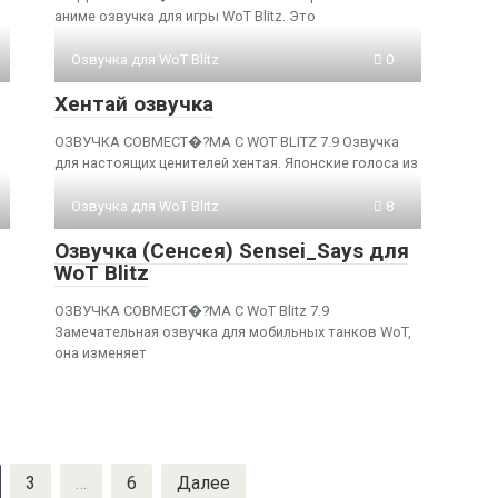
аниме озвучка для игры WoT Blitz. Это
Озвучка для WoT Blitz
0
Хентай озвучка
ОЗВУЧКА СОВМЕСТ�?МА С WOT BLITZ 7.9 Озвучка
для настоящих ценителей хентая. Японские голоса из
Озвучка для WoT Blitz
8
Озвучка (Сенсея) Sensei_Says для
WoT Blitz
ОЗВУЧКА СОВМЕСТ�?МА С WoT Blitz 7.9
Замечательная озвучка для мобильных танков WoT,
она изменяет
3
…
6
Далее