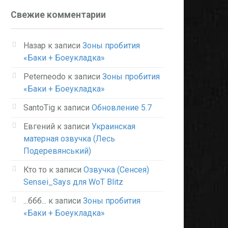
Свежие комментарии
Назар
к записи
Зоны пробития
«Баки + Боеукладка»
Peterneodo
к записи
Зоны пробития
«Баки + Боеукладка»
SantoTig
к записи
Обновление 5.7
Евгений
к записи
Украинская
матерная озвучка (Лесь
Подеревянський)
Кто то
к записи
Озвучка (Сенсея)
Sensei_Says для WoT Blitz
...ббб...
к записи
Зоны пробития
«Баки + Боеукладка»