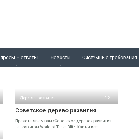
просы – ответы
Новости
Системные требования
Деревья развития
2
Cоветское дерево развития
в
Представляем вам «Советское дерево» развития
танков игры World of Tanks Blitz. Как ми все