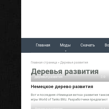
Перейти
к
контенту
Главная
Моды
Скачать
Во
Главная страница
»
Деревья развития
Деревья развития
Деревья развития
0
Немецкое дерево развития
Вот и последняя «Немецкая ветка» развития танко
игры World of Tanks Blitz. Разработчики предлагают
Деревья развития
1