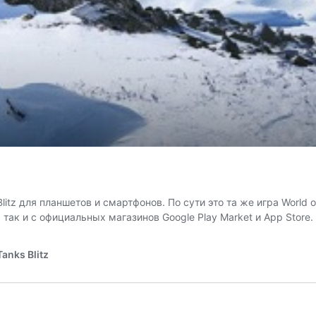
litz для планшетов и смартфонов. По сути это та же игра World 
так и с официальных магазинов Google Play Market и App Store.
anks Blitz